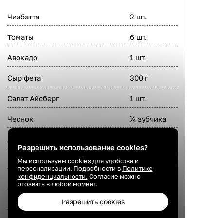
Чиабатта
2 шт.
Томаты
6 шт.
Авокадо
1 шт.
Сыр фета
300 г
Салат Айсберг
1 шт.
Чеснок
¼ зубчика
Лимон
1 шт.
Разрешить использование cookies?
Орегано
2 г
Мы используем cookies для удобства и
персонализации. Подробности в
Политике
конфиденциальности.
Согласие можно
Оливковое масло
3 ст.л.
отозвать в любой момент.
Сахар
1 щепотка
Разрешить cookies