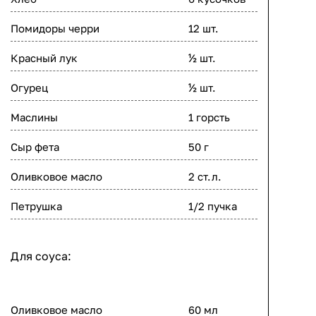
Помидоры черри
12 шт.
Красный лук
½ шт.
Огурец
½ шт.
Маслины
1 горсть
Сыр фета
50 г
Оливковое масло
2 ст.л.
Петрушка
1/2 пучка
Для соуса:
Оливковое масло
60 мл