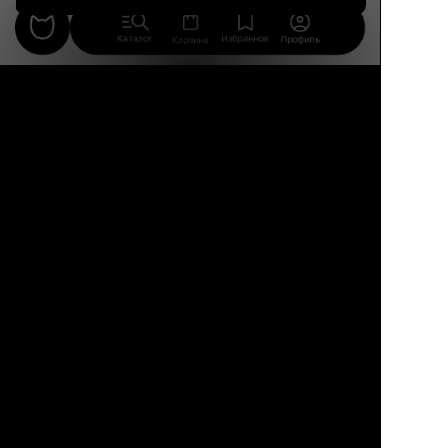
Соль, перец
по вкусу
Каталог
Избранное
Профиль
Корзина
Способ приготовления:
Томаты нарезать кубиками.
Салат Айсберг нарезать крупными
кусочками.
Авокадо разрезать пополам, удалить
косточку, почистить, нарезать
кубиками.
Сыр фета нарезать кубиками.
Чеснок почистить и мелко нарезать.
Лимон ошпарить, натереть на терке
цедру. Затем лимон разрезать пополам
и выжать сок.