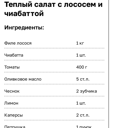
Теплый салат с лососем и
чиабаттой
Ингредиенты:
Филе лосося
1 кг
Чиабатта
1 шт.
Томаты
400 г
Оливковое масло
5 ст.л.
Чеснок
2 зубчика
Лимон
1 шт.
Каперсы
2 ст.л.
Петрушка
1 пучок