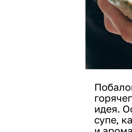
Побалов
горячег
идея. О
супе, к
и арома