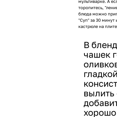
мультиварке. А ес
торопитесь, "лени
блюда можно приг
"Суп" за 30 минут
кастрюле на плите
В бленд
чашек г
оливков
гладко
консис
вылить 
добавит
хорошо