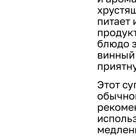
хрустящ
питает 
продукт
блюдо 
винный 
приятну
Этот су
обычно
рекоме
исполь
медлен