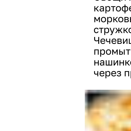
картофе
морков
стружк
Чечевиц
промыть
нашинко
через п