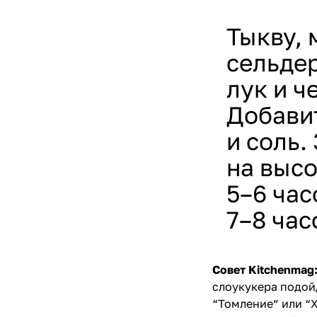
Тыкву, 
сельдер
лук и ч
Добавит
и соль.
на высо
5–6 час
7–8 час
Совет Kitchenmag
слоукукера подо
“Томление” или “