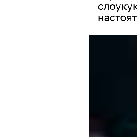
слоукук
настоят