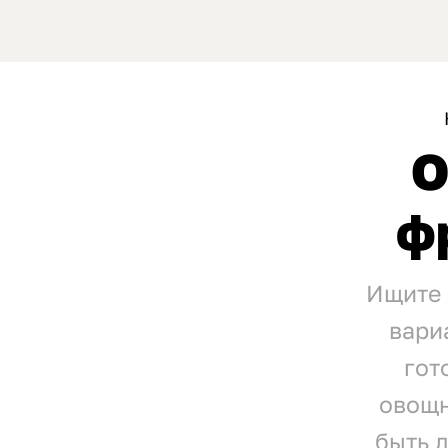
О
ф
Ищите 
вари
гот
овощн
быть л