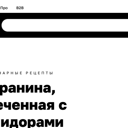
Про
B2B
НАРНЫЕ РЕЦЕПТЫ
ранина,
еченная с
мидорами