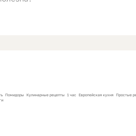
ть
Помидоры
Кулинарные рецепты
1 час
Европейская кухня
Простые р
ги