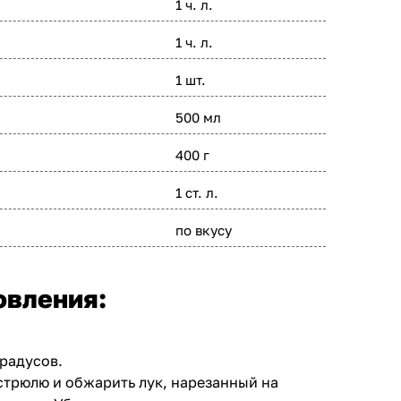
1 ч. л.
1 ч. л.
1 шт.
500 мл
400 г
1 ст. л.
по вкусу
овления:
градусов.
кастрюлю и обжарить лук, нарезанный на