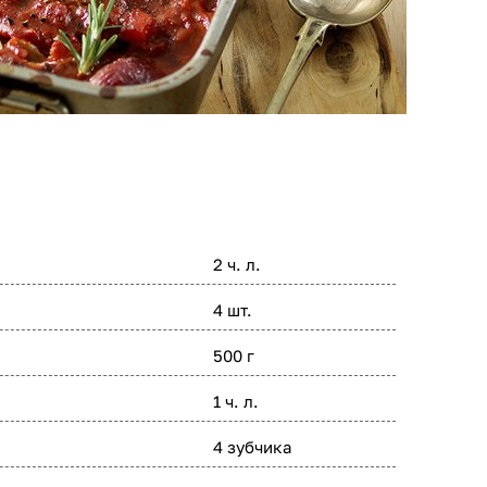
2 ч. л.
4 шт.
500 г
1 ч. л.
4 зубчика