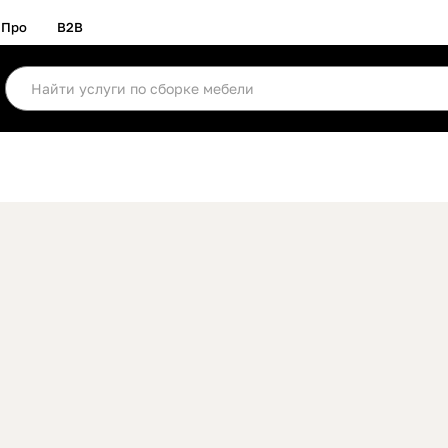
Про
B2B