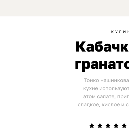
КУЛИ
Кабачк
гранат
Тонко нашинкова
кухне используют
этом салате, при
сладкое, кислое и 