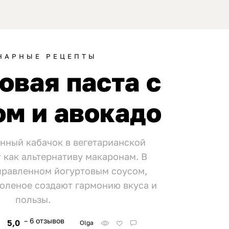
НАРНЫЕ РЕЦЕПТЫ
овая паста с
ом и авокадо
нный кабачок в вегетарианской
 как альтернативу макаронам. В
правленном йогуртовым соусом,
соленое создают гармонию вкуса и
пользы.
– 6 отзывов
5,0
Olga