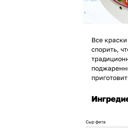
Все краски
спорить, ч
традиционн
поджаренны
приготовит
Ингреди
Сыр фета