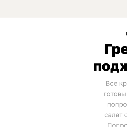
Гр
под
Все кр
готовы
попро
салат 
Попро