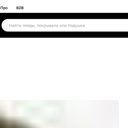
Про
B2B