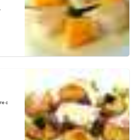
о
те с