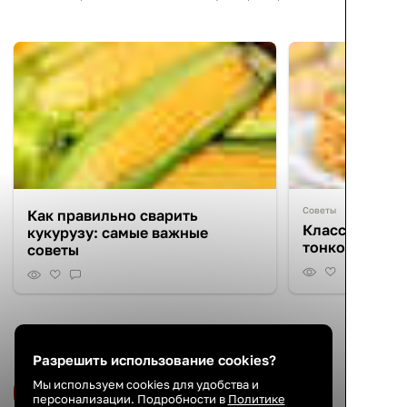
Советы
Как правильно сварить
Классические
кукурузу: самые важные
тонкости при
советы
Новое видео нашего канала
Разрешить использование cookies?
Мы используем cookies для удобства и
Подписаться на канал
персонализации. Подробности в
Политике