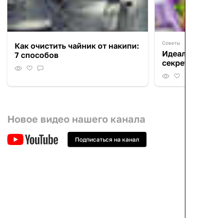
Советы
Как очистить чайник от накипи:
Идеальные ку
7 способов
секреты приг
Новое видео нашего канала
Подписаться на канал