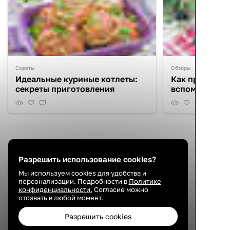
Советы
Обзоры
Идеальные куриные котлеты:
Как приготови
секреты приготовления
вспоминаем з
Новое видео нашего канала
Разрешить использование cookies?
Подписаться на канал
Мы используем cookies для удобства и
персонализации. Подробности в
Политике
конфиденциальности.
Согласие можно
отозвать в любой момент.
Разрешить cookies