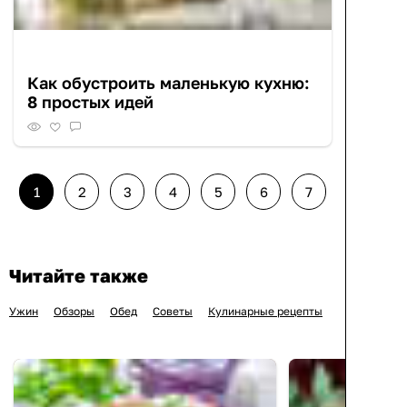
Как обустроить маленькую кухню:
8 простых идей
1
2
3
4
5
6
7
Читайте также
Ужин
Обзоры
Обед
Советы
Кулинарные рецепты