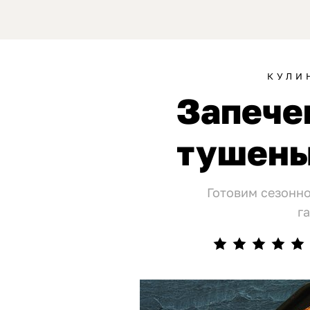
КУЛИ
Запече
тушены
Готовим сезонно
г