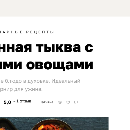
НАРНЫЕ РЕЦЕПТЫ
нная тыква с
ми овощами
е блюдо в духовке. Идеальный
арнир для ужина.
– 1 отзыв
5,0
Татьяна