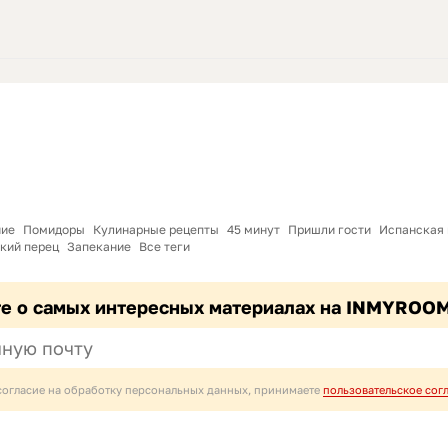
ние
Помидоры
Кулинарные рецепты
45 минут
Пришли гости
Испанская 
кий перец
Запекание
Все теги
те о самых интересных материалах на INMYROO
согласие на обработку персональных данных, принимаете
пользовательское сог