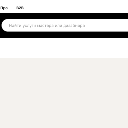
Про
B2B