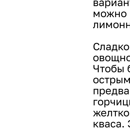
вариан
можно 
лимонн
Сладко
овощно
Чтобы 
острым
предва
горчиц
желтко
кваса.