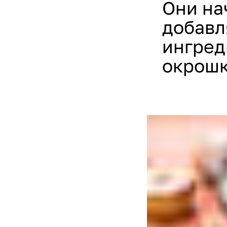
Они на
добавля
ингред
окрошк