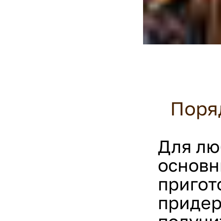
Поря
Для лю
основн
пригот
придер