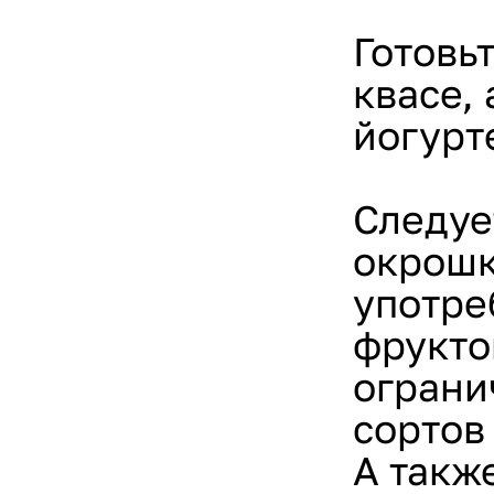
Готовь
квасе,
йогурт
Следуе
окрошк
употре
фрукто
ограни
сортов
А такж