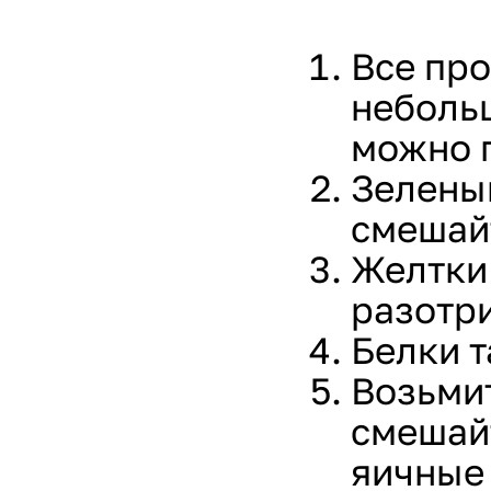
Все пр
неболь
можно 
Зеленый
смешай
Желтки 
разотри
Белки 
Возьмит
смешайт
яичные