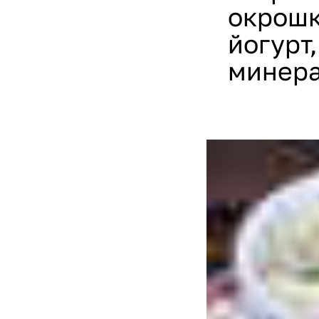
окрошк
йогурт
минера