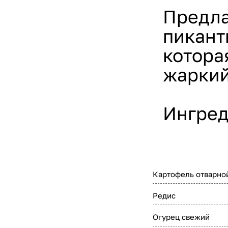
Предла
пикант
котора
жаркий
Ингред
Картофель отварно
Редис
Огурец свежий