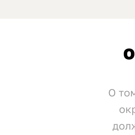
О
О то
ок
долж