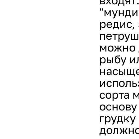
входят
"мунди
редис,
петруш
можно 
рыбу и
насыще
исполь
сорта 
основу
грудку
должно