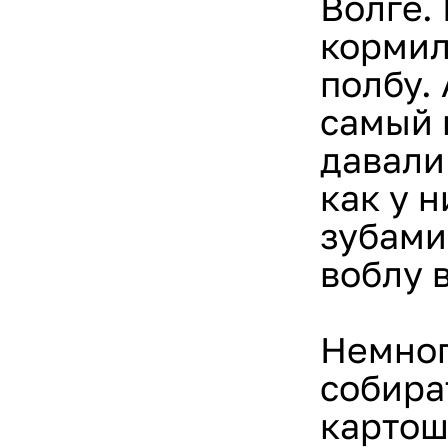
Волге.
кормил
полбу. 
самый 
давали
как у 
зубами
воблу в
Немног
собира
картош