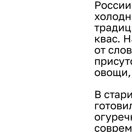
России
холодн
традиц
квас. 
от слов
присут
овощи,
В стар
готови
огуреч
соврем