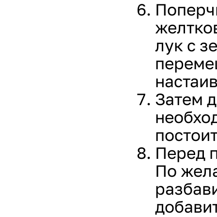
Поперчи
желтков
лук с з
перемеш
настаив
Затем д
необход
постоит
Перед п
По жел
разбави
добави