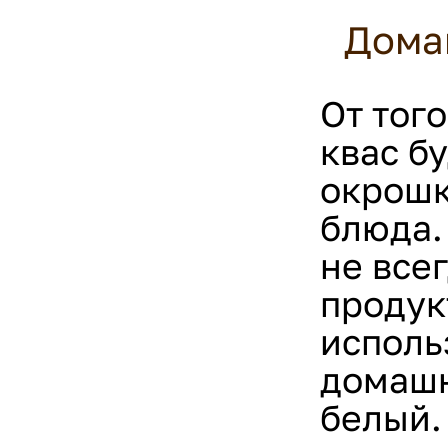
Дома
От тог
квас б
окрошк
блюда.
не все
продук
исполь
домашн
белый.