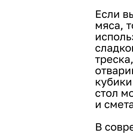
Если в
мяса, 
исполь
сладко
треска
отвари
кубики
стол м
и смет
В совр