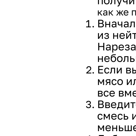
получи
как же 
Вначал
из ней
Нареза
неболь
Если в
мясо и
все вм
Введит
смесь 
меньше