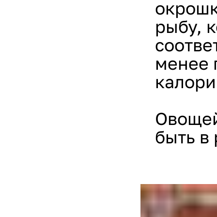
окрошк
рыбу, к
соотве
менее 
калор
Овощей
быть в