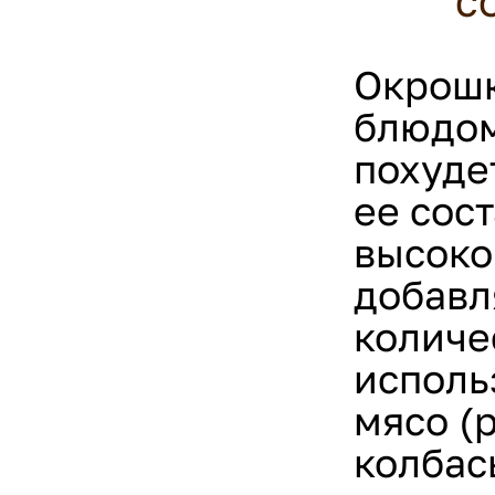
с
Окрошк
блюдом
похуде
ее сос
высоко
добавл
количе
исполь
мясо (
колбас