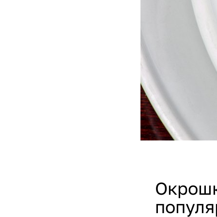
Окрошк
популя