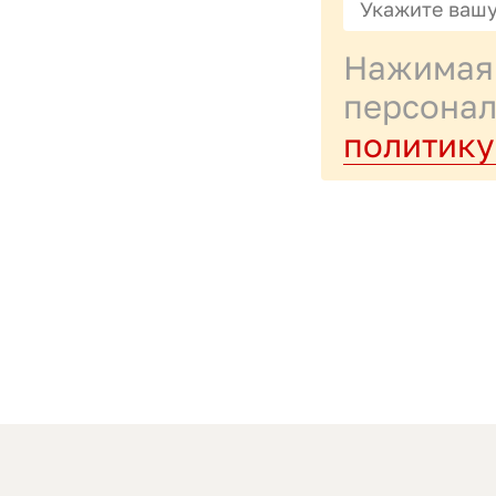
Нажимая 
персонал
политику