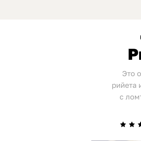
Р
Это 
рийета 
с лом