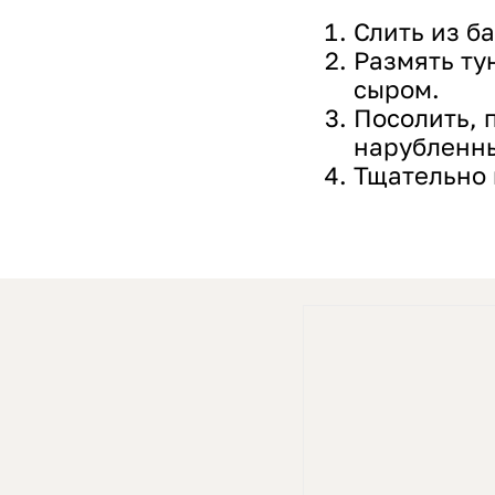
Слить из б
Размять ту
сыром.
Посолить, 
нарубленны
Тщательно