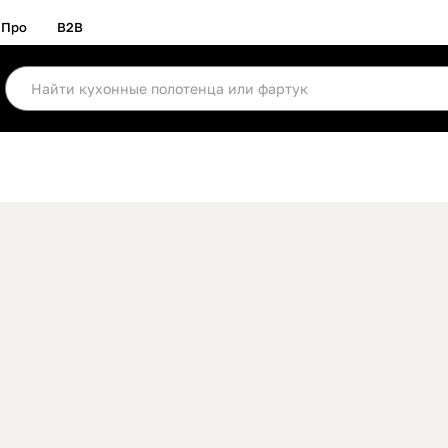
Про
B2B