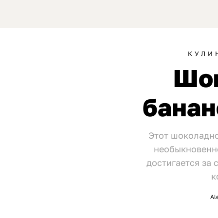
КУЛИ
Шо
банан
Этот шоколадно
необыкновенно
достигается за
к
Al