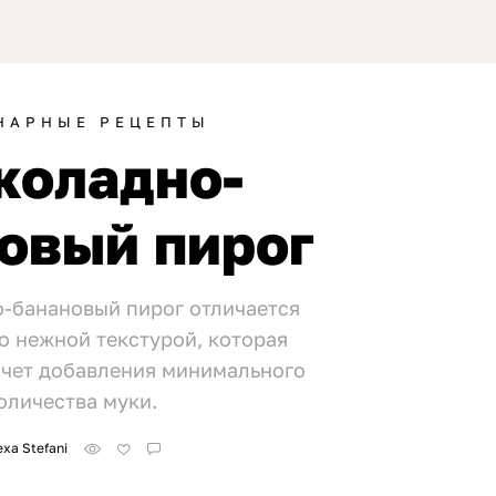
НАРНЫЕ РЕЦЕПТЫ
коладно-
овый пирог
-банановый пирог отличается
 нежной текстурой, которая
 счет добавления минимального
оличества муки.
exa Stefani