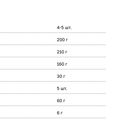
4-5 шт.
200 г
210 г
160 г
30 г
5 шт.
60 г
6 г