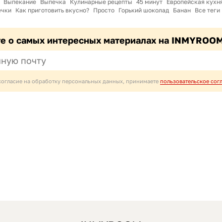
Выпекание
Выпечка
Кулинарные рецепты
45 минут
Европейская кухн
ечки
Как приготовить вкусно?
Просто
Горький шоколад
Банан
Все теги
те о самых интересных материалах на INMYROO
согласие на обработку персональных данных, принимаете
пользовательское сог