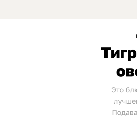
Тигр
ов
Это бл
лучшей
Подава