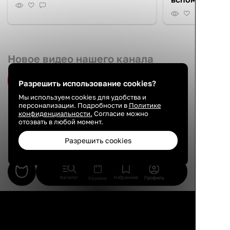
Новое видео нашего канала
Подписаться на канал
Разрешить использование cookies?
Мы используем cookies для удобства и
персонализации. Подробности в
Политике
конфиденциальности.
Согласие можно
отозвать в любой момент.
Разрешить cookies
Каталог
Избранное
Профиль
Корзина
Знаменитая квартира Рады
Русских на Фонтанке!
Стильная