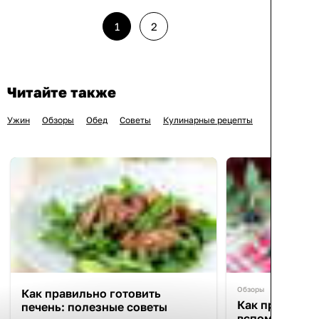
1
2
Читайте также
Ужин
Обзоры
Обед
Советы
Кулинарные рецепты
Обзоры
Как правильно готовить
Как приготови
печень: полезные советы
вспоминаем з