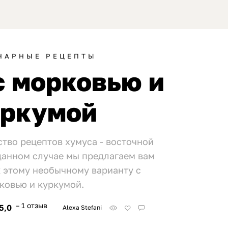
НАРНЫЕ РЕЦЕПТЫ
с морковью и
уркумой
тво рецептов хумуса - восточной
 данном случае мы предлагаем вам
 этому необычному варианту с
ковью и куркумой.
– 1 отзыв
5,0
Alexa Stefani