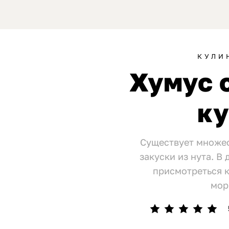
КУЛИ
Хумус 
к
Существует множес
закуски из нута. В
присмотреться к
мор