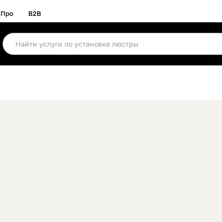
Про
B2B