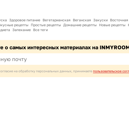
уска
Здоровое питание
Вегетарианская
Веганская
Закуски
Восточная
Вкусные рецепты
Простые рецепты
Домашние рецепты
Новые рецепты
 диета
Запекание
Все теги
те о самых интересных материалах на INMYROO
согласие на обработку персональных данных, принимаете
пользовательское сог