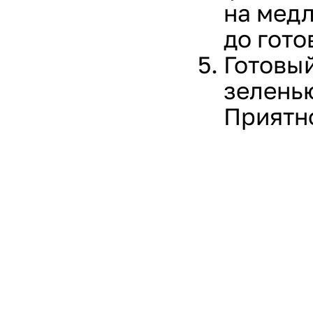
на медл
до гото
Готовый
зелень
Приятно