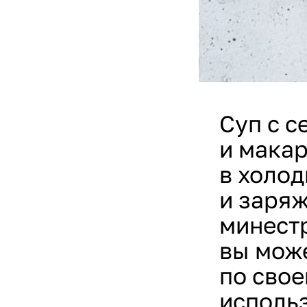
Суп с 
и мака
в холо
и заряж
минестр
вы мож
по свое
использ