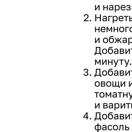
и наре
Нагрет
немног
и обжар
Добави
минуту.
Добави
овощи и
томатн
и варит
Добави
фасоль 