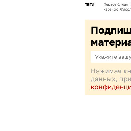
ТЕГИ
Первое блюдо
кабачок
Фасол
Подпиши
матери
Нажимая кн
данных, пр
конфиденци