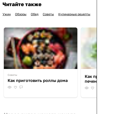
Читайте также
Ужин
Обзоры
Обед
Советы
Кулинарные рецепты
Советы
Как правильн
Как приготовить роллы дома
печень: поле