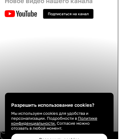
Новое видео нашего канала
Подписаться на канал
Знаменитая квартира Рады
Русских на Фонтанке!
Стильная
Разрешить использование cookies?
Мы используем cookies для удобства и
персонализации. Подробности в
Политике
конфиденциальности.
Согласие можно
отозвать в любой момент.