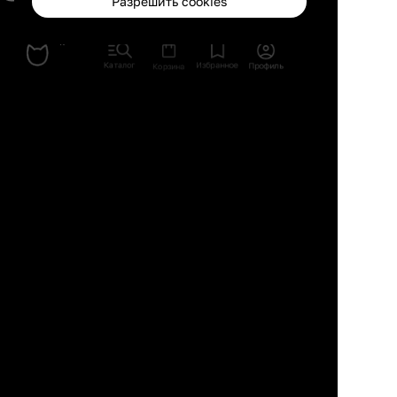
Разрешить cookies
© 2026, ООО “Платформа ИНМАЙРУМ”
Правила использования
Политика конфиденциальности
Публичная оферта
Каталог
Избранное
Профиль
Корзина
Использование материалов возможно только с
предварительного согласия правообладателей. Все права на
изображения и тексты принадлежат их авторам.
Сайт может содержать контент, не предназначенный для лиц
младше 16-ти лет.
8 (495) 255 78 84
8 (800) 300 61 76
Товары