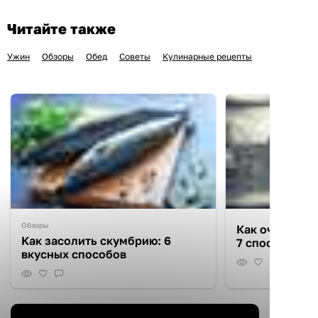
Читайте также
Ужин
Обзоры
Обед
Советы
Кулинарные рецепты
Обзоры
Как очистить 
Как засолить скумбрию: 6
7 способов
вкусных способов