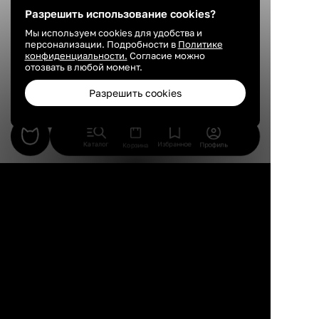
Разрешить использование cookies?
Новое видео нашего канала
Мы используем cookies для удобства и
персонализации. Подробности в
Политике
Подписаться на канал
конфиденциальности.
Согласие можно
отозвать в любой момент.
Разрешить cookies
Каталог
Избранное
Профиль
Корзина
Ремонт для мамы: хрущевку
Знаменитая
30 м² не узнать!