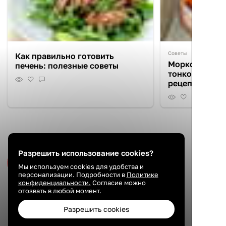
Советы
Как правильно готовить
Морковь по-к
печень: полезные советы
тонкости при
рецепт
Новое видео нашего канала
Разрешить использование cookies?
Подписаться на канал
Мы используем cookies для удобства и
персонализации. Подробности в
Политике
конфиденциальности.
Согласие можно
отозвать в любой момент.
Разрешить cookies